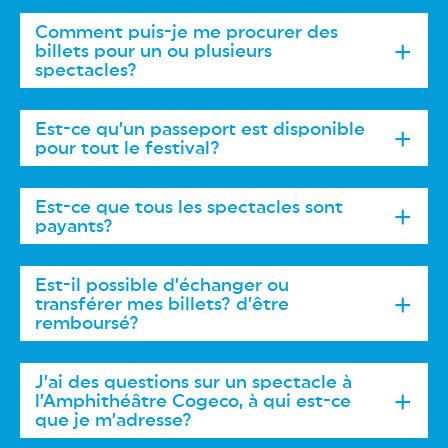
Comment puis-je me procurer des
billets pour un ou plusieurs
spectacles?
Est-ce qu’un passeport est disponible
pour tout le festival?
Est-ce que tous les spectacles sont
payants?
Est-il possible d’échanger ou
transférer mes billets? d’être
remboursé?
Billetterie physique située au Bureau d’accueil
touristique et des citoyens, du mardi au
J’ai des questions sur un spectacle à
samedi, de 11 h à 17 h.
l’Amphithéâtre Cogeco, à qui est-ce
– 100
que je m’adresse?
avenue des Draveurs (cherche un conteneur