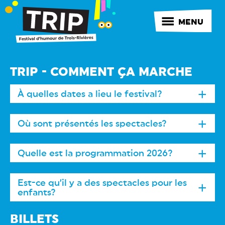
MENU
TRIP - COMMENT ÇA MARCHE
À quelles dates a lieu le festival?
Où sont présentés les spectacles?
Quelle est la programmation 2026?
Est-ce qu’il y a des spectacles pour les
enfants?
BILLETS